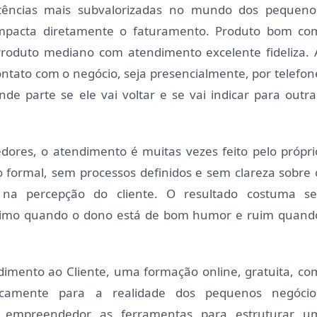
ncias mais subvalorizadas no mundo dos pequeno
mpacta diretamente o faturamento. Produto bom co
Produto mediano com atendimento excelente fideliza. 
ontato com o negócio, seja presencialmente, por telefon
e parte se ele vai voltar e se vai indicar para outra
res, o atendimento é muitas vezes feito pelo própri
 formal, sem processos definidos e sem clareza sobre 
 na percepção do cliente. O resultado costuma se
 ótimo quando o dono está de bom humor e ruim quand
dimento ao Cliente, uma formação online, gratuita, co
cificamente para a realidade dos pequenos negócio
ao empreendedor as ferramentas para estruturar u