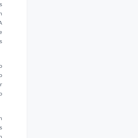
s
m
A
e
s
o
o
r
o
m
s
m