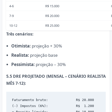
4-6
R$ 15.000
7-9
R$ 20.000
10-12
R$ 25.000
Três cenários:
Otimista:
projeção + 30%
Realista:
projeção base
Pessimista:
projeção – 30%
5.5 DRE PROJETADO (MENSAL – CENÁRIO REALISTA
MÊS 7-12):
Faturamento bruto:              R$ 20.000

(-) Impostos (6%):              R$  1.200

= Receita líquida:              R$ 18.800
