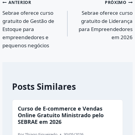
Navegação
ANTERIOR
PRÓXIMO
Sebrae oferece curso
Sebrae oferece curso
de
gratuito de Gestão de
gratuito de Liderança
Post
Estoque para
para Empreendedores
empreendedores e
em 2026
pequenos negócios
Posts Similares
Curso de E-commerce e Vendas
Online Gratuito Ministrado pelo
SEBRAE em 2026
Por
Thiago Figueiredo
30/05/2026