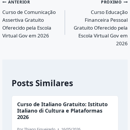
Navegação
ANTERIOR
PRÓXIMO
Curso de Comunicação
Curso Educação
de
Assertiva Gratuito
Financeira Pessoal
Post
Oferecido pela Escola
Gratuito Oferecido pela
Virtual Gov em 2026
Escola Virtual Gov em
2026
Posts Similares
Curso de Italiano Gratuito: Istituto
Italiano di Cultura e Plataformas
2026
Por
Thiago Figueiredo
16/05/2026