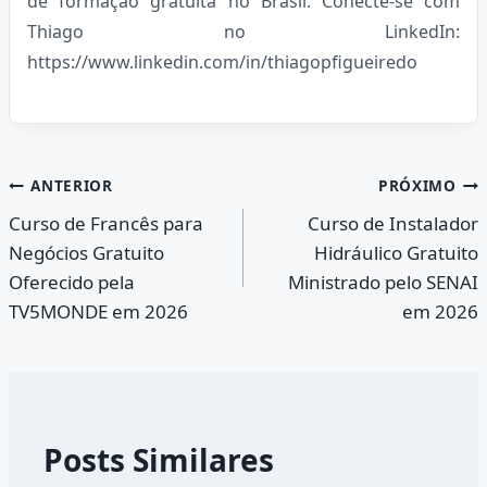
de formação gratuita no Brasil. Conecte-se com
Thiago no LinkedIn:
https://www.linkedin.com/in/thiagopfigueiredo
Navegação
ANTERIOR
PRÓXIMO
Curso de Francês para
Curso de Instalador
de
Negócios Gratuito
Hidráulico Gratuito
Post
Oferecido pela
Ministrado pelo SENAI
TV5MONDE em 2026
em 2026
Posts Similares